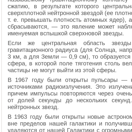
сжатию, в результате которого централь
сверхплотной нейтронной звездой (ее плотно
т. е. превышать плотность атомных ядер),
сбрасываются, — это явление может набл
именуемая вспышкой сверхновой звезды.
Если же центральная область звезд
гравитационного радиуса (для Солнца, нап
3 км, а для Земли — 0,9 см), то образуетс
сфера, в которой поле тяготения столь вел
частицы не могут выйти из этой сферы.
В 1967 году были открыты пульсары — к
источниками радиоизлучения. Это излучен
причем импульсы повторяются через очень
от долей секунды до нескольких секунд
нейтронных звезд.
В 1963 году были открыты новые астроно
вне пределов нашей галактики и получивш
удаляются от нашей Галактики с огромными