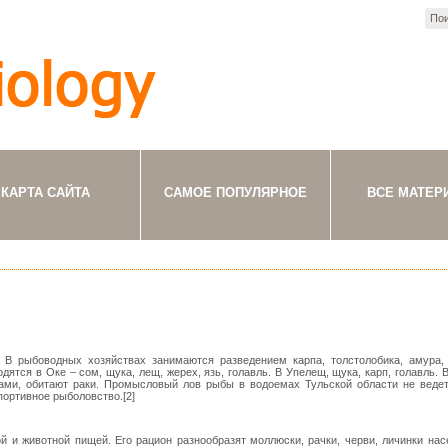
КАРТА САЙТА
САМОЕ ПОПУЛЯРНОЕ
ВСЕ МАТЕР
 В рыбоводных хозяйствах занимаются разведением карпа, толстолобика, амура, 
ятся в Оке – сом, щука, лещ, жерех, язь, голавль. В Упелещ, щука, карп, голавль. 
ами, обитают раки. Промысловый лов рыбы в водоемах Тульской области не ведет
портивное рыболовство.[2]
й и животной пищей. Его рацион разнообразят моллюски, рачки, черви, личинки нас