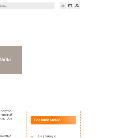
ИАЛЫ
осетра,
В чистой
ся. Все
Главное меню
екомых.
На главную