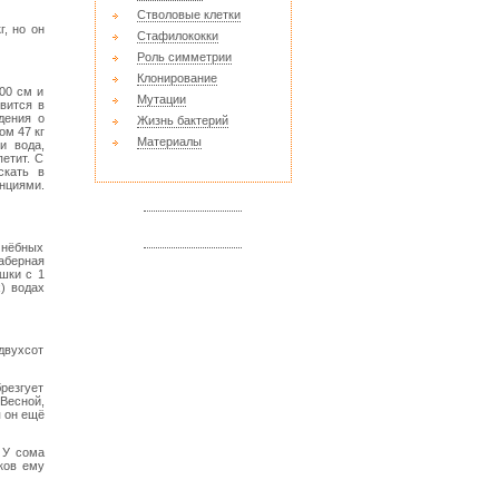
Стволовые клетки
г, но он
Стафилококки
Роль симметрии
Клонирование
00 см и
Мутации
вится в
дения о
Жизнь бактерий
ом 47 кг
Материалы
и вода,
етит. С
скать в
анциями.
а нёбных
жаберная
шки с 1
) водах
двухсот
брезгует
 Весной,
я он ещё
 У сома
ков ему