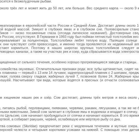
тносится к безжелудочным рыбам.
около трёх лет и может жить до 50 лет, или больше. Вес среднего карпа — около 9 к
иматизирован в европейской части России и Средней Азии. Достигает длины около 1
ой водной массой. Зимует в глубоких ямах и в глубоком сне. Половозрелым стано
обиков — низко посаженные глаза (отсюда латинское название!). Достоверные све
 России, отсутствуют. В Германии в 1993 году был пойман пятнистый толстолобик вес
ереваливает за полцентнера. Толстолобики любят теплую воду. Палящее солнце 
ях они чувствуют себя превосходно, и именно тогда проявляется их недюжинный апп
стают кормиться. Поэтому в наших широтах крупных толстолобиков следует и
оводных каналах, а также на участках рек и озер, куда сбрасывается вода электрост
ащищенные от сильного течения, особенно хорошо прогревающиеся заводи и старицы.
ов семейства окуневых. Отличительные признаки рода: все зубы щетинистые, сидят н
ых плавника — первый с 13 или 14 лучами; заднепроходный плавник с 2 шипами, пред
лкая; голова сверху гладкая, жаберных лучей 7, позвонков более 24. Жаберные кры
ешуёй. Насчитывают три вида, которые водятся в пресных (и отчасти солоноватых
 хищником наших рек и озёр. Сом достегает, длинны трёх метров и веса около 
, питаясь рыбой, перловицами, пиявками, червями, раками, лягушками, а так же не 
ными животными. Зимой сом залегает в глубокие ямы в водоемах и впадает в спячку.
по Цельсию, сом начинает пробуждаться от спячки и начинает кормиться. В это врем
жертвой, а собирает ракушек, червей, ослабевшую или мёртвую рыбу со дна.
ства сомовых (Siluridae) предпочитает реки с медленным течением и мутные озера.
верхней челюсти и четырьмя короткими усиками на нижней. С помощью этих датчи