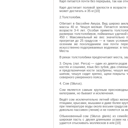
Карп питается почти без перерыва, так как о
Карп достигает половой зрелости в возрасте 
может достигать и 35 кг.[10]
2.Толстолобик.
Обитает в бассейне Амура. Вид широко аккл
массы 40 кг. Чешуя мелкая. Питается зелен
возрасте 3-4 лет. Особая примета толстол
размерах толстолобиков, пойманных удочкой в
450 г. Максимальный же вес значительно п
прогретая до 25 градусов — в таких услови
осенним же похолоданием они почти пере
искусственно подогреваемых водоемах: в тепл
Места
В реках толстолобики предпочитают места, з
3. Окунь (лат. Perca) — один из девяти род
костях и сошнике, язык без зубов, два спинн
и предглазничная кости зазубрены; чешуя ме
шипом, чешуя сидит крепко, щеки покрыты ч
северного умеренного пояса.
4. Сом (Silurus).
Сом является самым крупным пресноводным
килограмм, но бывают и исключения.
Ведёт сом исключительно летний образ жизни
птицами, крысами, мышами и даже более круп
при температуре воды около восьми градусов 
довольно пассивен (ленив) и не гоняется за 
Обыкновенный сом (Silurus glanis) из семей
широкая пасть с двумя длинными усами на 
удается отыскивать моллюсков в иле.[10]