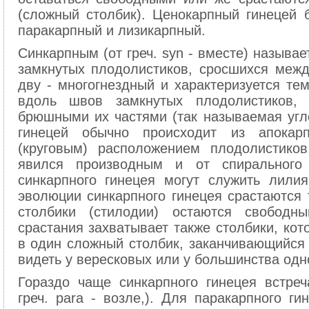
(сложный столбик). Ценокарпный гинецей б
паракарпный и лизикарпный.
Синкарпным (от греч. syn - вместе) называе
замкнутых плодолистиков, сросшихся меж
дву - многогнездный и характеризуется те
вдоль швов замкнутых плодолистиков, 
брюшными их частями (так называемая угл
гинецей обычно происходит из апокар
(круговым) расположением плодолистико
явился производным и от спирального
синкарпного гинецея могут служить лили
эволюции синкарпного гинецея срастаются 
столбики (стилодии) остаются свободн
срастания захватывает также столбики, кот
в один сложный столбик, заканчивающийся 
видеть у вересковых или у большинства одн
Гораздо чаще синкарпного гинецея встреч
греч. para - возле,). Для паракарпного ги