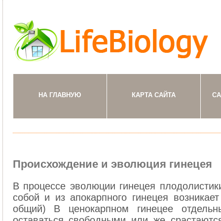
НА ГЛАВНУЮ
КАРТА САЙТА
СА
Происхождение и эволюция гинецея
В процессе эволюции гинецея плодолистик
собой и из апокарпного гинецея возникает 
общий) В ценокарпном гинецее отдельны
оставаться свободными или же срастаютс