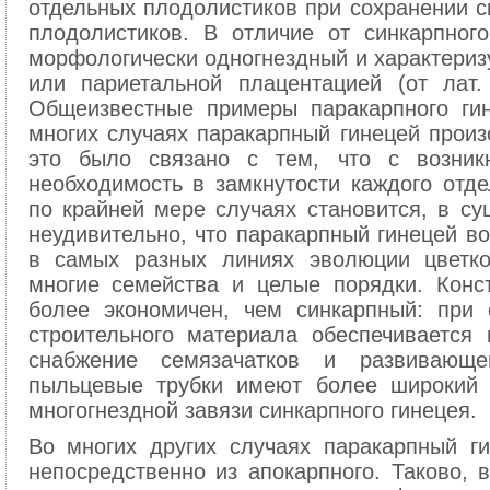
отдельных плодолистиков при сохранении с
плодолистиков. В отличие от синкарпног
морфологически одногнездный и характериз
или париетальной плацентацией (от лат. p
Общеизвестные примеры паракарпного гин
многих случаях паракарпный гинецей произ
это было связано с тем, что с возникн
необходимость в замкнутости каждого отде
по крайней мере случаях становится, в су
неудивительно, что паракарпный гинецей в
в самых разных линиях эволюции цветко
многие семейства и целые порядки. Конс
более экономичен, чем синкарпный: при 
строительного материала обеспечивается
снабжение семязачатков и развивающе
пыльцевые трубки имеют более широкий 
многогнездной завязи синкарпного гинецея.
Во многих других случаях паракарпный г
непосредственно из апокарпного. Таково, 