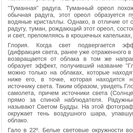
"Туманная" радуга. Туманный ореол похо
обычная радуга, этот ореол образуется 
водяные кристаллы. Однако, в отличие от
радугу, туман, рождающий этот ореол, состо
и свет, преломляясь в крошечных капельках,
Глория. Когда свет подвергается эфф
(дифракция света, ранее уже отраженного в
возвращается от облака в том же напра
образует эффект, получивший название "Г
можно только на облаках, которые наход
ниже его, в точке, которая находится 
источнику света. Таким образом, увидеть Гл
самолета, причем источники света (Солнц
прямо за спиной наблюдателя. Радужн
называют Светом Будды. На этой фотогра
окружает тень воздушного шара, упавш
облако.
Гало в 22º. Белые световые окружности во