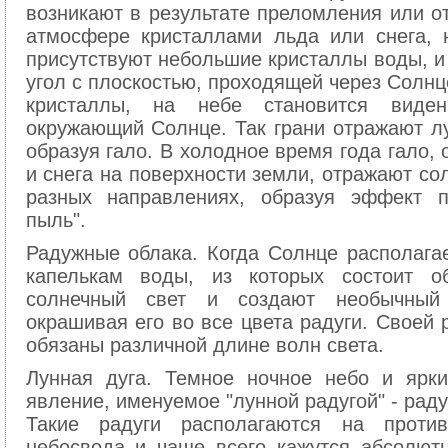
возникают в результате преломления или о
атмосфере кристаллами льда или снега, 
присутствуют небольшие кристаллы воды, и 
угол с плоскостью, проходящей через Солнце
кристаллы, на небе становится виде
окружающий Солнце. Так грани отражают лу
образуя гало. В холодное время года гало,
и снега на поверхности земли, отражают со
разных направлениях, образуя эффект п
пыль".
Радужные облака. Когда Солнце располага
капелькам воды, из которых состоит о
солнечный свет и создают необычный 
окрашивая его во все цвета радуги. Своей р
обязаны различной длине волн света.
Лунная дуга. Темное ночное небо и ярк
явление, именуемое "лунной радугой" - рад
Такие радуги располагаются на проти
небосвода и чаще всего кажутся абсолют