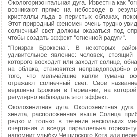
Окологоризонтальная дуга. Известна как "о
возникают прямо на небосводе в резуль
кристаллы льда в перистых облаках, покр
Этот природный феномен очень трудно увиде
солнечный свет должны оказаться под опр
чтобы создать эффект "огненной радуги".
"Призрак Броккена". В некоторых рай
удивительное явление: человек, стоящий
которого восходит или заходит солнце, обна
на облака, становится неправдоподобно о
того, что мельчайшие капли тумана о
отражают солнечный свет. Свое названи
вершины Броккен в Германии, на которой
регулярно наблюдать этот эффект.
Околозенитная дуга. Околозенитная дуга
зенита, расположенная выше Солнца приб
редко и только в течение нескольких мин
очертания и всегда параллельна горизонт
напомнит улыбку Чеширского Кота или перев