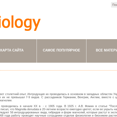
КАРТА САЙТА
САМОЕ ПОПУЛЯРНОЕ
ВСЕ МАТЕР
еет столетний опыт. Интродукция их проводилась в основном в западных областях Ук
 их не превышал 7-9 видов. С рассадников Германии, Венгрии, Англии, вместе с 
магнолии.
проводилась в начале ХХ в. - с 1905 года. В 1925 г. А.В. Фомин в статье "Посл
исал, что Magnolia denudata в 20-летнем возрасте ежегодно цветет, если ее укрыть на
следуют 56 интродуцированых вида, гибридов и форм магнолий, которые растут в экс
968 года работу проводят научные сотрудники отделов физиологии и биохимии растен