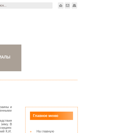
ИАЛЫ
раины и
ценными
Главное меню
едствия
 зиму. В
позициях
ий К.И.
На главную