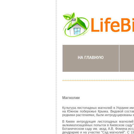
НА ГЛАВНУЮ
Магнолии
Культура листопадных магнолий в Украине им
на Южном побережье Крыма. Видовой состав
редкими растениями, были интродуцированы 
В Киеве интродукция листопадных магнолий 
аклкиматизацейных попыток в Киевском саду" п
Ботаническом саду им. акад. А.В. Фомина ис
дендрарию и на участке "Сад магнолий". С 1