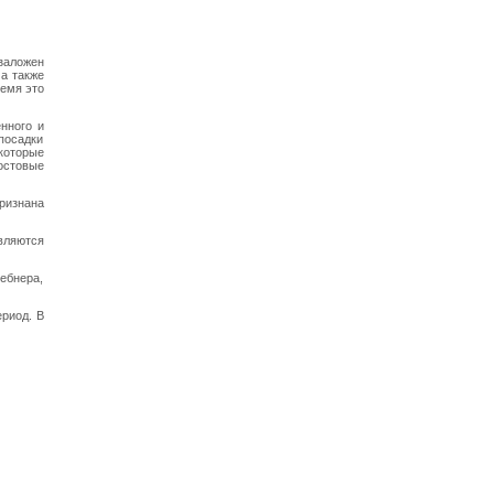
заложен
а также
ремя это
нного и
посадки
которые
остовые
ризнана
вляются
ебнера,
ериод. В