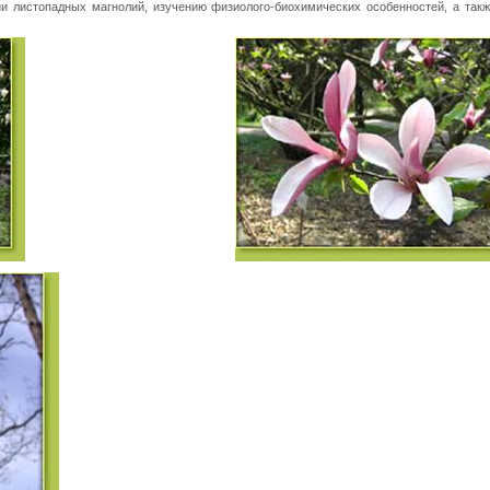
ии листопадных магнолий, изучению физиолого-биохимических особенностей, а такж