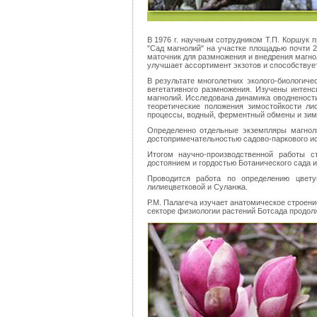
В 1976 г. научным сотрудником Т.П. Коршук 
"Сад магнолий" на участке площадью почти 2
маточник для размножения и внедрения магнол
улучшает ассортимент экзотов и способствуе
В результате многолетних эколого-биологич
вегетативного размножения. Изучены интенс
магнолий. Исследована динамика оводнености
теоретические положения зимостойкости ли
процессы, водный, ферментный обмены и зим
Определенно отдельные экземпляры магноли
достопримечательностью садово-паркового ис
Итогом научно-производственной работы с
достоянием и гордостью Ботанического сада и
Проводится работа по определению цвет
лилиецветковой и Суланжа.
Р.М. Палагеча изучает анатомическое строен
секторе физиологии растений Ботсада продол