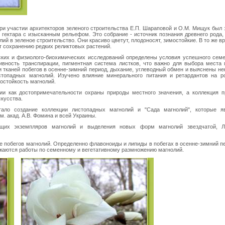
при участии архитекторов зеленого строительства Е.П. Шараповой и О.М. Мищук был 
 гектара с изысканным рельефом. Это собрание - источник познания древнего рода, 
ий в зеленое строительство. Они красиво цветут, плодоносят, зимостойкие. В то же в
т сохранению редких реликтовых растений.
еских и физиолого-биохимических исследований определены условия успешного семе
ивность транспирации, пигментная система листков, что важно для выбора места 
 тканей побегов в осенне-зимний период, дыхание, углеводный обмен и выяснены не
стопадных магнолий. Изучено влияние минерального питания и ретардантов на р
остойкость магнолий.
и как достопримечательности охраны природы местного значения, а коллекция п
кусства.
тало создание коллекции листопадных магнолий и "Сада магнолий", которые я
м. акад. А.В. Фомина и всей Украины.
ущих экземпляров магнолий и выделения новых форм магнолий звездчатой, Л
ие побегов магнолий. Определенно флавоноиды и липиды в побегах в осенне-зимний п
жаются работы по семенному и вегетативному размножению магнолий.