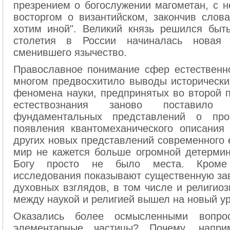
презрением о богослужении магометан, с н
восторгом о византийском, закончив слова
хотим иной". Великий князь решился быт
столетия в России начиналась новая 
сменившего язычество.
Православное понимание сфер естественно
многом предвосхитило выводы историческ
феномена науки, предпринятых во второй п
естествознания заново поставило
фундаментальных представлений о про
появления квантомеханического описания
других новых представлений современного 
мир не кажется больше огромной детермин
Богу просто не было места. Кроме т
исследования показывают существенную зав
духовных взглядов, в том числе и религио
между наукой и религией вышел на новый ур
Оказались более осмысленными вопро
элементарные частицы? Почему, напри