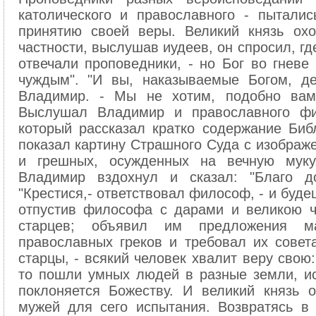
католического и православного - пытали
принятию своей веры. Великий князь ох
частности, выслушав иудеев, он спросил, гд
отвечали проповедники, - но Бог во гневе
чуждым". "И вы, наказываемые Богом, де
Владимир. - Мы не хотим, подобно вам,
Выслушал Владимир и православного фил
который рассказал кратко содержание Библ
показал картину Страшного Суда с изображ
и грешных, осужденных на вечную мук
Владимир вздохнул и сказал: "Благо д
"Крестися,- ответствовал философ, - и буд
отпустив философа с дарами и великою ч
старцев; объявил им предложения маг
православных греков и требовал их совета
старцы, - всякий человек хвалит веру свою
то пошли умных людей в разные земли, ис
поклоняется Божеству. И великий князь 
мужей для сего испытания. Возвратясь в