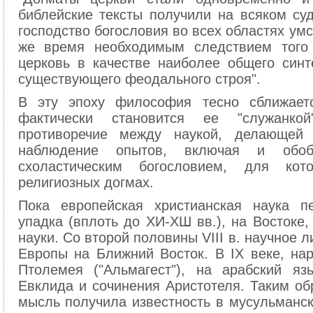
библейские тексты получили на всяком суд
господство богословия во всех областях ум
же время необходимым следствием того 
церковь в качестве наиболее общего син
существующего феодального строя".
В эту эпоху философия тесно сближаетс
фактически становится ее "служанкой
противоречие между наукой, делающей
наблюдение опытов, включая и обоб
схоластическим богословием, для кот
религиозных догмах.
Пока европейская христианская наука п
упадка (вплоть до ХИ-ХШ вв.), на Востоке,
науки. Со второй половины VIII в. научное 
Европы на Ближний Восток. В IX веке, н
Птолемея ("Альмагест"), на арабский я
Евклида и сочинения Аристотеля. Таким об
мысль получила известность в мусульманск