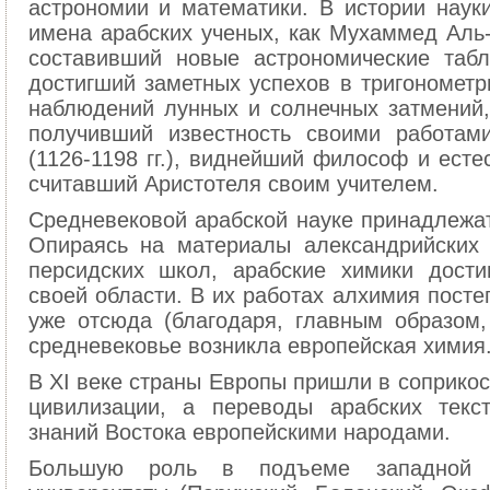
астрономии и математики. В истории науки
имена арабских ученых, как Мухаммед Аль-Б
составивший новые астрономические табл
достигший заметных успехов в тригономет
наблюдений лунных и солнечных затмений, 
получивший известность своими работам
(1126-1198 гг.), виднейший философ и есте
считавший Аристотеля своим учителем.
Средневековой арабской науке принадлежат
Опираясь на материалы александрийских 
персидских школ, арабские химики дости
своей области. В их работах алхимия пост
уже отсюда (благодаря, главным образом
средневековье возникла европейская химия
В XI веке страны Европы пришли в соприкос
цивилизации, а переводы арабских текс
знаний Востока европейскими народами.
Большую роль в подъеме западной х