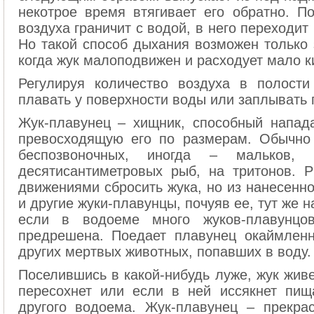
некотрое время втягивает его обратно. П
воздуха граничит с водой, в него переходит
Но такой способ дыхания возможен только 
когда жук малоподвижен и расходует мало к
Регулируя количество воздуха в полост
плавать у поверхности воды или заплывать г
Жук-плавунец – хищник, способный напада
превосходящую его по размерам. Обычно
беспозвоночных, иногда – мальков
десятисантиметровых рыб, на тритонов. 
движениями сбросить жука, но из нанесенно
и другие жуки-плавунцы, почуяв ее, тут же 
если в водоеме много жуков-плавунцо
предрешена. Поедает плавунец окаймлен
других мертвых животных, попавших в воду.
Поселившись в какой-нибудь луже, жук живе
пересохнет или если в ней иссякнет пищ
другого водоема. Жук-плавунец – прекра