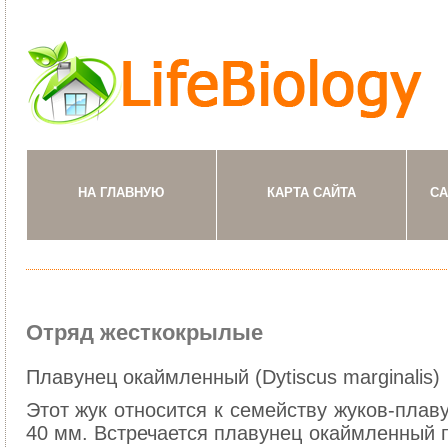
НА ГЛАВНУЮ
КАРТА САЙТА
СА
Отряд жесткокрылые
Плавунец окаймленный (Dytiscus marginalis)
Этот жук относится к семейству жуков-плаву
40 мм. Встречается плавунец окаймленный п