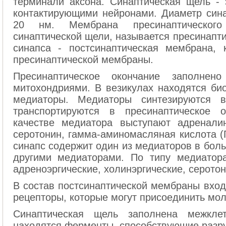
терминали аксона. Синаптическая щель -
контактирующими нейронами. Диаметр сина
20 нм. Мембрана пресинаптического
синаптической щели, называется пресинапти
синапса - постсинаптическая мембрана, 
пресинаптической мембраны.
Пресинаптическое окончание заполнен
митохондриями. В везикулах находятся био
медиаторы. Медиаторы синтезируются 
транспортируются в пресинаптическое 
качестве медиатора выступают адреналин
серотонин, гамма-аминомасляная кислота (
синапс содержит один из медиаторов в бол
другими медиаторами. По типу медиатора
адреноэргические, холинэргические, серотон
В состав постсинаптической мембраны вход
рецепторы, которые могут присоединить мо
Синаптическая щель заполнена межкле
находятся ферменты, способствующие разр