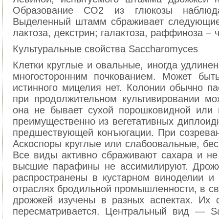
Образование СО2 из глюкозы наблюда
Выделенный штамм сбраживает следующие 
лактоза, декстрин; галактоза, раффиноза − 
Культуральные свойства Saccharomyces
Клетки круглые и овальные, иногда удлине
многосторонним почкованием. Может быт
истинного мицелия нет. Колонии обычно па
при продолжительном культивировании мо
она не бывает сухой порошковидной или 
преимущественно из вегетативных диплоидн
предшествующей конъюгации. При созреван
Аскоспоры круглые или слабоовальные, бесц
Все виды активно сбраживают сахара и не 
высшие парафины не ассимилируют. Дрожж
распространены в кустарном виноделии и
отраслях бродильной промышленности, в свя
дрожжей изучены в разных аспектах. Их с
пересматривается. Центральный вид — Sa