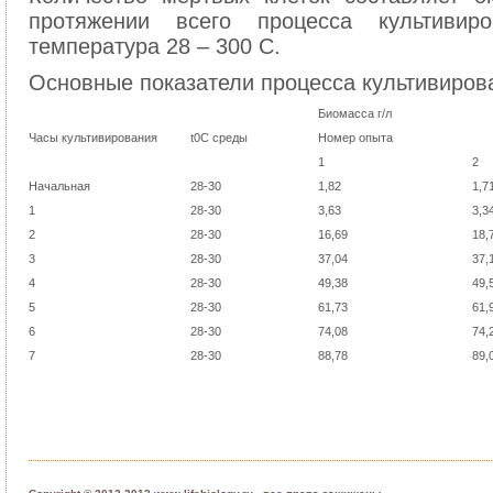
протяжении всего процесса культивир
температура 28 – 300 С.
Основные показатели процесса культивиров
Биомасса г/л
Часы культивирования
t0С среды
Номер опыта
1
2
Начальная
28-30
1,82
1,7
1
28-30
3,63
3,3
2
28-30
16,69
18,
3
28-30
37,04
37,
4
28-30
49,38
49,
5
28-30
61,73
61,
6
28-30
74,08
74,
7
28-30
88,78
89,