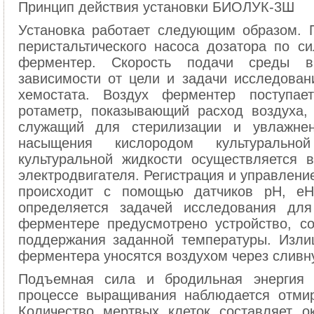
Принцип действия установки БИОЛУК-3Ш
Установка работает следующим образом. 
перистальтического насоса дозатора по с
ферментер. Скорость подачи среды в
зависимости от цели и задачи исследовани
хемостата. Воздух ферментер поступае
ротаметр, показывающий расход воздуха,
служащий для стерилизации и увлажне
насыщения кислородом культурально
культуральной жидкости осуществляется
электродвигателя. Регистрация и управлени
происходит с помощью датчиков рН, е
определяется задачей исследования для
ферментере предусмотрено устройство, с
поддержания заданной температуры. Изли
ферментера уносятся воздухом через сливну
Подъемная сила и бродильная энергия 
процессе выращивания наблюдается отмир
Количество мертвых клеток составляет 