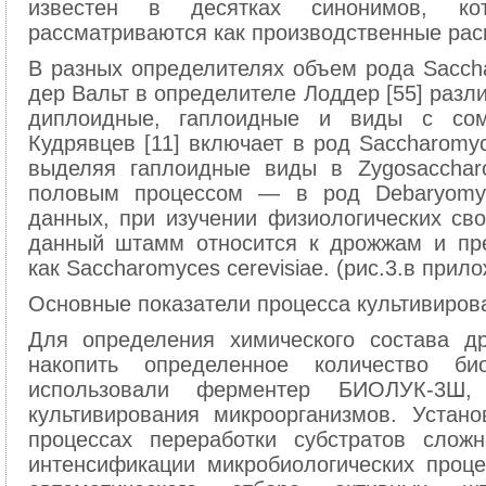
известен в десятках синонимов, к
рассматриваются как производственные рас
В разных определителях объем рода Saccha
дер Вальт в определителе Лоддер [55] разли
диплоидные, гаплоидные и виды с сом
Кудрявцев [11] включает в род Saccharomy
выделяя гаплоидные виды в Zygosacchar
половым процессом — в род Debaryomyc
данных, при изучении физиологических сво
данный штамм относится к дрожжам и пр
как Saccharomyces сеrеvisiае. (рис.3.в прил
Основные показатели процесса культивиров
Для определения химического состава д
накопить определенное количество 
использовали ферментер БИОЛУК-3Ш,
культивирования микроорганизмов. Устан
процессах переработки субстратов сложн
интенсификации микробиологических проце