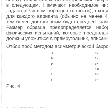
в следующем. Намечают необходимое чис
задаются числом образцов (полосок), вход
для каждого варианта (обычно не менее 4
тем более достоверным будет среднее знач
Размер образца предопределяется набо
физических испытаний, которые предполаг
должны уложиться в прямоугольник, вписанны
Отбор проб методом асимметрической бахр
3¢
1»
2¢
2»
1¢
3»
3
1¢«
2
2¢«
1
3¢«
Рис. 4