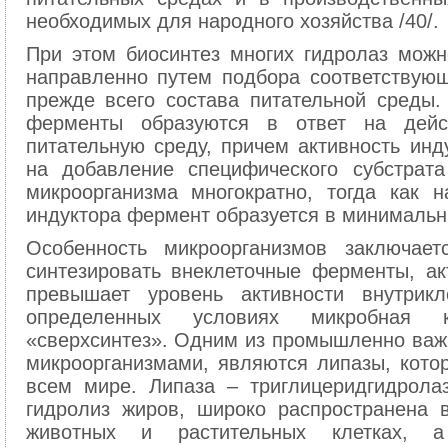
необходимых для народного хозяйства /40/.
При этом биосинтез многих гидролаз можн
направленно путем подбора соответствующ
прежде всего состава питательной среды.
ферменты образуются в ответ на дейс
питательную среду, причем активность инд
на добавление специфического субстрата
микроорганизма многократно, тогда как 
индуктора фермент образуется в минимальны
Особенность микроорганизмов заключае
синтезировать внеклеточные ферменты, ак
превышает уровень активности внутрикл
определенных условиях микробная к
«сверхсинтез». Одним из промышленно ва
микроорганизмами, являются липазы, кото
всем мире. Липаза – триглицеридгидрола
гидролиз жиров, широко распространена 
животных и растительных клетках, а