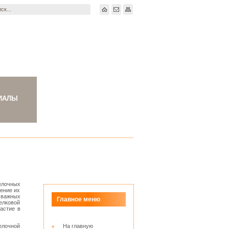
ИАЛЫ
елочных
ение их
 важных
Главное меню
елковой
астие в
елочной
На главную