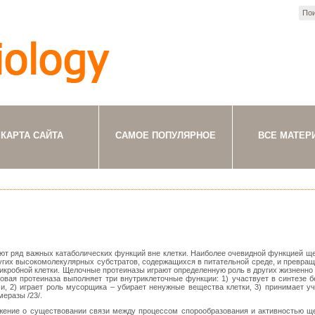
КАРТА САЙТА
САМОЕ ПОПУЛЯРНОЕ
ВСЕ МАТЕР
т ряд важных катаболических функций вне клетки. Наиболее очевидной функцией щ
угих высокомолекулярных субстратов, содержащихся в питательной среде, и превращ
микробной клетки. Щелочные протеиназы играют определенную роль в других жизненно
новая протеиназа выполняет три внутриклеточные функции: 1) участвует в синтезе б
и, 2) играет роль мусорщика – убирает ненужные вещества клетки, 3) принимает уч
еразы /23/.
ожение о существовании связи между процессом спорообразования и активностью щ