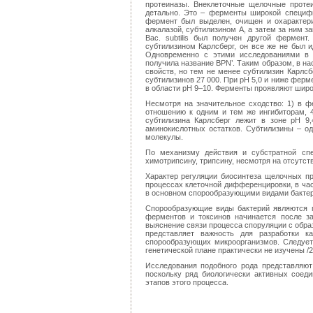
протеиназы. Внеклеточные щелочные протеин
детально. Это – ферменты широкой специфи
фермент был выделен, очищен и охарактери
алкалазой, субтилизином А, а затем за ним з
Bac. subtilis был получен другой фермен
субтилизином Карлсберг, он все же не был 
Одновременно с этими исследованиями в Я
получила название BPN’. Таким образом, в н
свойств, но тем не менее субтилизин Карлс
субтилизинов 27 000. При рН 5,0 и ниже фер
в области рН 9–10. Ферменты проявляют широ
Несмотря на значительное сходство: 1) в ф
отношению к одним и тем же ингибиторам, 4
субтилизина Карлсберг лежит в зоне рН 9,
аминокислотных остатков. Субтилизины – од
молекулы.
По механизму действия и субстратной сп
химотрипсину, трипсину, несмотря на отсутств
Характер регуляции биосинтеза щелочных п
процессах клеточной дифференцировки, в ча
в основном спорообразующими видами бактери
Спорообразующие виды бактерий являются п
ферментов и токсинов начинается после з
выяснение связи процесса споруляции с обра
представляет важность для разработки 
спорообразующих микроорганизмов. Следует
генетической плане практически не изучены /2
Исследования подобного рода представляю
поскольку ряд биологически активных соед
этапов этого процесса.