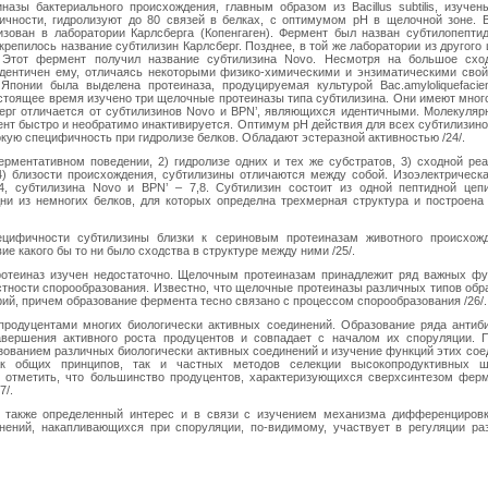
азы бактериального происхождения, главным образом из Bacillus subtilis, изучен
чности, гидролизуют до 80 связей в белках, с оптимумом рН в щелочной зоне. 
зован в лаборатории Карлсберга (Копенгаген). Фермент был назван субтилопептид
акрепилось название субтилизин Карлсберг. Позднее, в той же лаборатории из другог
т. Этот фермент получил название субтилизина Novo. Несмотря на большое схо
идентичен ему, отличаясь некоторыми физико-химическими и энзиматическими свой
понии была выделена протеиназа, продуцируемая культурой Bac.amyloliquefacie
астоящее время изучено три щелочные протеиназы типа субтилизина. Они имеют мног
берг отличается от субтилизинов Novo и BPN’, являющихся идентичными. Молекуляр
мент быстро и необратимо инактивируется. Оптимум рН действия для всех субтилизин
кую специфичность при гидролизе белков. Обладают эстеразной активностью /24/.
ерментативном поведении, 2) гидролизе одних и тех же субстратов, 3) сходной реа
) близости происхождения, субтилизины отличаются между собой. Изоэлектрическа
4, субтилизина Novo и BPN’ – 7,8. Субтилизин состоит из одной пептидной цеп
ни из немногих белков, для которых определна трехмерная структура и построена
ецифичности субтилизины близки к сериновым протеиназам животного происхож
ие какого бы то ни было сходства в структуре между ними /25/.
ротеиназ изучен недостаточно. Щелочным протеиназам принадлежит ряд важных фу
стности спорообразования. Известно, что щелочные протеиназы различных типов обр
й, причем образование фермента тесно связано с процессом спорообразования /26/.
родуцентами многих биологически активных соединений. Образование ряда антиби
авершения активного роста продуцентов и совпадает с началом их споруляции. 
зованием различных биологически активных соединений и изучение функций этих сое
как общих принципов, так и частных методов селекции высокопродуктивных 
 отметить, что большинство продуцентов, характеризующихся сверхсинтезом ферм
7/.
т также определенный интерес и в связи с изучением механизма дифференцировк
инений, накапливающихся при споруляции, по-видимому, участвует в регуляции ра