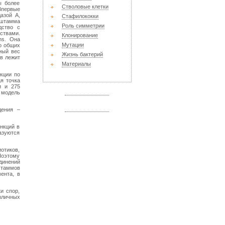
ы более
Стволовые клетки
Впервые
азой А,
Стафилококки
о штамма
Роль симметрии
дство с
ствами.
Клонирование
ns. Она
Мутации
о общих
ный вес
Жизнь бактерий
ов лежит
Материалы
кции по
я точка
и и 275
 модель
дения –
нкций в
азуются
отиков,
Поэтому
динений
штаммов
ента, в
и спор,
зличных