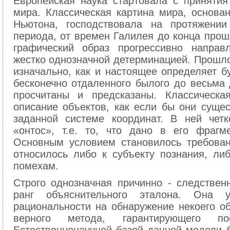
Европейская наука стартовала с принятия
мира. Классическая картина мира, основа
Ньютона, господствовала на протяжении
периода, от времен Галилея до конца прошл
графический образ прогрессивно направ
жестко однозначной детерминацией. Прошло
изначально, как и настоящее определяет б
бесконечно отдаленного былого до весьма 
просчитаны и предсказаны. Классическа
описание объектов, как если бы они сущес
заданной системе координат. В ней чет
«онтос», т.е. то, что дано в его фрагм
Основным условием становилось требован
относилось либо к субъекту познания, л
помехам.
Строго однозначная причинно - следствен
ранг объяснительного эталона. Она у
рациональности на обнаружение некоего о
верного метода, гарантирующего по