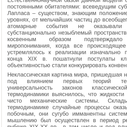
Естественнонаучной базой данной модели 
постоянными обитателями: всеведущим су
Лапласа – существом, знающим положение
уровнях, от мельчайших частиц до всеобще
атомарные события не оказывали 
субстанционально незыблемый пространств
косвенным образом подтверждало 
миропонимания, когда все происходящее
устремлялось к реализации изначально 
конца XIX в. пошатнули постулаты кл
объективностью стали конкурировать конвен
Неклассическая картина мира, пришедшая н
под влиянием первых теорий терм
универсальность законов классичес
термодинамики выяснилось, что жидкости 
чисто механические системы. Склад
термодинамике случайные процессы оказ
побочным, они сугубо имманентны систем
мышлению был осуществлен в период ре
рубеже XIX-XX вв., в том числе и под вли