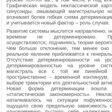
Графическая модель неклассической кар
синусоиды, омывающей магистральную н
возникает более гибкая схема детерминаци
и учитывается новый фактор – роль случая.
Развитие системы мыслится направленно, н
времени не детерминировано. Пре
осуществляются, подчиняясь теории вероят
Чем больше отклонение, тем менее оно 
реальное явление приближается к генераль
Отсутствие детерминированности на ур
детерминированностью на уровне сис
магистраль все с той же линейной н
пространственно - временной континуум,
выборе траектории его деятельностной акти
Новая форма детерминации вошла
«статистическая закономерность». Некла
наталкивалось на ситуации пофуженно
ощущало свою предельную зависимость о
одновременно льстило себя надеждами