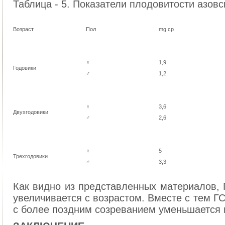
Таблица - 5. Показатели плодовитости азовс
Возраст
Пол
mg cp
♀
1,9
Годовики
♂
1,2
♀
3,6
Двухгодовики
♂
2,6
♀
5
Трехгодовики
♂
3,3
Как видно из представленных материалов, Г
увеличивается с возрастом. Вместе с тем Г
с более поздним созреванием уменьшается 