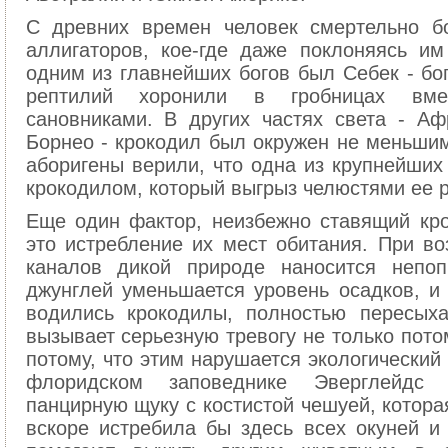
С древних времен человек смертельно б
аллигаторов, кое-где даже поклоняясь и
одним из главнейших богов был Себек - бог
рептилий хоронили в гробницах вме
сановниками. В других частях света - А
Борнео - крокодил был окружен не меньшим
аборигены верили, что одна из крупнейших
крокодилом, который выгрыз челюстями ее р
Еще один фактор, неизбежно ставящий кр
это истребление их мест обитания. При во
каналов дикой природе наносится непоп
джунглей уменьшается уровень осадков, и
водились крокодилы, полностью пересых
вызывает серьезную тревогу не только потом
потому, что этим нарушается экологический
флоридском заповеднике Эверглейдс 
панцирную щуку с костистой чешуей, котора
вскоре истребила бы здесь всех окуней и